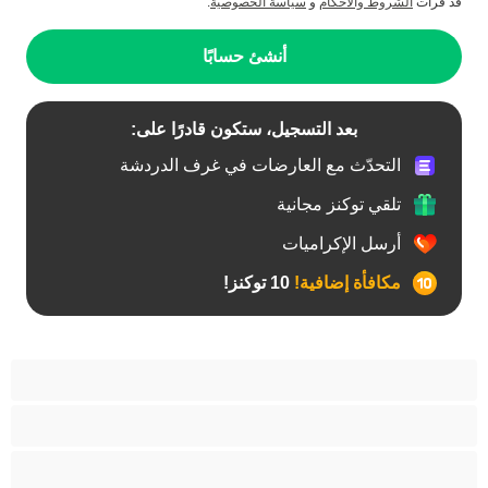
قد قرأت
الشروط والأحكام
و
سياسة الخصوصية
.
أنشئ حسابًا
بعد التسجيل، ستكون قادرًا على:
التحدّث مع العارضات في غرف الدردشة
تلقي توكنز مجانية
أرسل الإكراميات
مكافأة إضافية!
10 توكنز!
آسيوي
أفضل عارضات الدردشة الخاصة
اطلاق السوائل