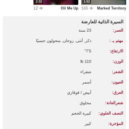
2:32
1:52
12
165
Oil Me Up
Marked Territory
السيرة الذاتية للعارضة
العمر:
23 سنة
مهتم بـ :
ذكر, أنثى, زوجان, متحولون جنسيًا
الارتفاع:
5'7"
الوزن:
110 lb
الشعر:
شقراء
العيون:
أسمر
العرق:
أبيض / قوقازي
شعرالعانة:
محلوق
النصف العلوي:
كبيرة الحجم
المؤخرة:
كبير