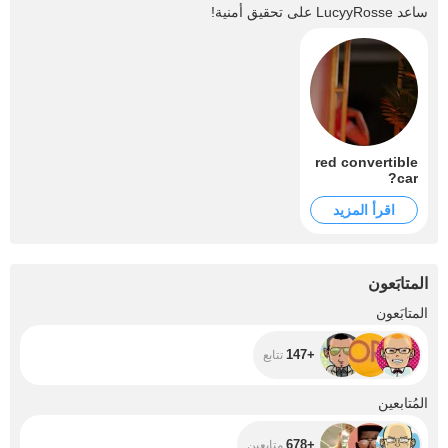
ساعد
LucyyRosse
على تحقيق أمنية!
red convertible
car?
اقرأ المزيد
المتابَعون
+147
المتابَعون
+147
تتابع
+678
المُتابعين
+678
متابعين