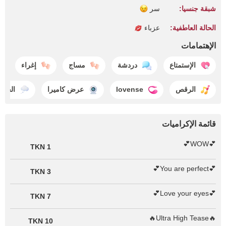
شبقة جنسيا:
سر
الحالة العاطفية:
عزباء
الإهتمامات
الإستمتاع
دردشة
مساج
إغراء
الرقص
lovense
عرض كاميرا
الحلم
قائمة الإكراميات
💕WOW💕
1 TKN
💕You are perfect💕
3 TKN
💕Love your eyes💕
7 TKN
🔥Ultra High Tease🔥
10 TKN