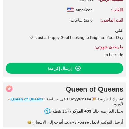
اللغات:
american
البث الماضي:
6 منذ ساعات
عني
Just a Happy Soul Looking to Brighten Your Day! 🤍
ما يطفئ شهوتي:
to be rude
إرسال إكرامية
Queen of Queens
تشارك العارضة
LucyyRosse
في مسابقة «
Queen of Queens
»
لأوروبا.
تحتل العارضة حاليا
493 المركز
(157 نقطة).
أرسل التوكينز لجعل
LucyyRosse
أقرب إلى
الانتصار!